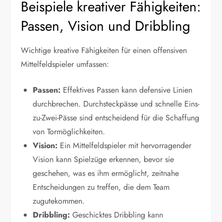
Beispiele kreativer Fähigkeiten:
Passen, Vision und Dribbling
Wichtige kreative Fähigkeiten für einen offensiven
Mittelfeldspieler umfassen:
Passen:
Effektives Passen kann defensive Linien
durchbrechen. Durchsteckpässe und schnelle Eins-
zu-Zwei-Pässe sind entscheidend für die Schaffung
von Tormöglichkeiten.
Vision:
Ein Mittelfeldspieler mit hervorragender
Vision kann Spielzüge erkennen, bevor sie
geschehen, was es ihm ermöglicht, zeitnahe
Entscheidungen zu treffen, die dem Team
zugutekommen.
Dribbling:
Geschicktes Dribbling kann