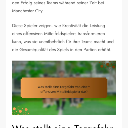
den Erfolg seines Teams während seiner Zeit bei
Manchester City.
Diese Spieler zeigen, wie Kreativität die Leistung
eines offensiven Mittelfeldspielers transformieren
kann, was sie unentbehrlich für ihre Teams macht und
die Gesamtqualität des Spiels in den Partien erhöht.