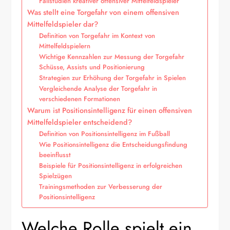
Fallstudien kreativer offensiver Mittelfeldspieler
Was stellt eine Torgefahr von einem offensiven
Mittelfeldspieler dar?
Definition von Torgefahr im Kontext von
Mittelfeldspielern
Wichtige Kennzahlen zur Messung der Torgefahr
Schüsse, Assists und Positionierung
Strategien zur Erhöhung der Torgefahr in Spielen
Vergleichende Analyse der Torgefahr in
verschiedenen Formationen
Warum ist Positionsintelligenz für einen offensiven
Mittelfeldspieler entscheidend?
Definition von Positionsintelligenz im Fußball
Wie Positionsintelligenz die Entscheidungsfindung
beeinflusst
Beispiele für Positionsintelligenz in erfolgreichen
Spielzügen
Trainingsmethoden zur Verbesserung der
Positionsintelligenz
Welche Rolle spielt ein