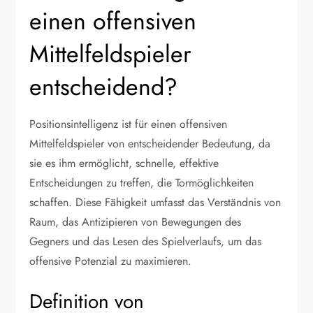
einen offensiven
Mittelfeldspieler
entscheidend?
Positionsintelligenz ist für einen offensiven
Mittelfeldspieler von entscheidender Bedeutung, da
sie es ihm ermöglicht, schnelle, effektive
Entscheidungen zu treffen, die Tormöglichkeiten
schaffen. Diese Fähigkeit umfasst das Verständnis von
Raum, das Antizipieren von Bewegungen des
Gegners und das Lesen des Spielverlaufs, um das
offensive Potenzial zu maximieren.
Definition von