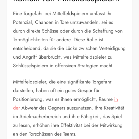
Eine Torgefahr bei Mittelfeldspielern umfasst ihr
Potenzial, Chancen in Tore umzuwandeln, sei es
durch direkte Schüsse oder durch die Schaffung von
Tormöglichkeiten für andere. Diese Rolle ist
entscheidend, da sie die Lücke zwischen Verteidigung
und Angriff überbrückt, was Mittelfeldspieler zu
Schlüsselspielern in offensiven Strategien macht.
Mittelfeldspieler, die eine signifikante Torgefahr
darstellen, haben oft ein gutes Gespür für
Positionierung, was es ihnen ermöglicht, Räume
in
der
Abwehr des Gegners auszunutzen. Ihre Kreativität
im Spielmacherbereich und ihre Fähigkeit, das Spiel
zu lesen, erhöhen ihre Effektivität bei der Mitwirkung
an den Torschüssen des Teams.