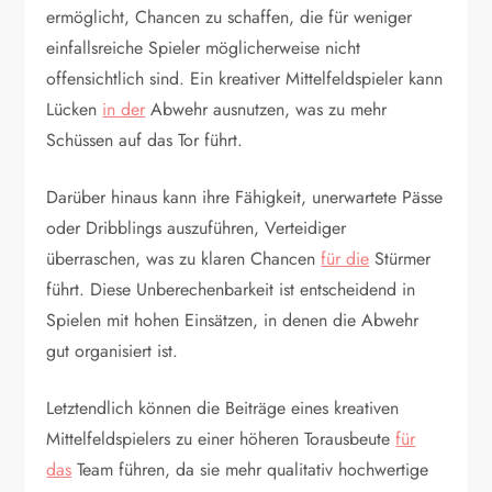
ermöglicht, Chancen zu schaffen, die für weniger
einfallsreiche Spieler möglicherweise nicht
offensichtlich sind. Ein kreativer Mittelfeldspieler kann
Lücken
in der
Abwehr ausnutzen, was zu mehr
Schüssen auf das Tor führt.
Darüber hinaus kann ihre Fähigkeit, unerwartete Pässe
oder Dribblings auszuführen, Verteidiger
überraschen, was zu klaren Chancen
für die
Stürmer
führt. Diese Unberechenbarkeit ist entscheidend in
Spielen mit hohen Einsätzen, in denen die Abwehr
gut organisiert ist.
Letztendlich können die Beiträge eines kreativen
Mittelfeldspielers zu einer höheren Torausbeute
für
das
Team führen, da sie mehr qualitativ hochwertige