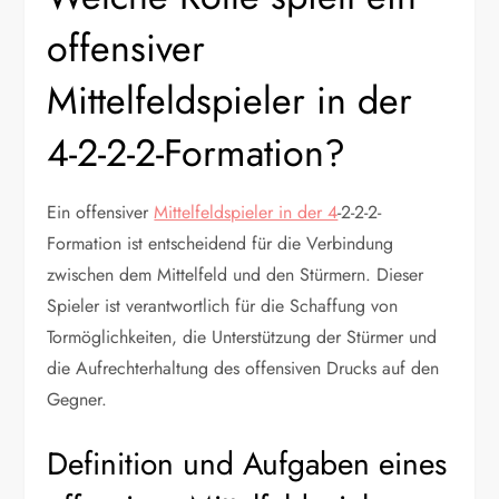
offensiver
Mittelfeldspieler in der
4-2-2-2-Formation?
Ein offensiver
Mittelfeldspieler in der 4
-2-2-2-
Formation ist entscheidend für die Verbindung
zwischen dem Mittelfeld und den Stürmern. Dieser
Spieler ist verantwortlich für die Schaffung von
Tormöglichkeiten, die Unterstützung der Stürmer und
die Aufrechterhaltung des offensiven Drucks auf den
Gegner.
Definition und Aufgaben eines