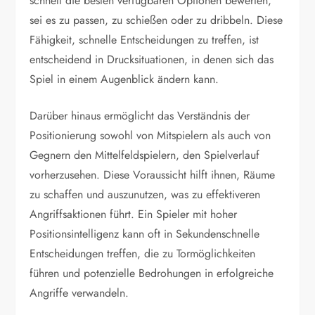
schnell die besten verfügbaren Optionen bewerten,
sei es zu passen, zu schießen oder zu dribbeln. Diese
Fähigkeit, schnelle Entscheidungen zu treffen, ist
entscheidend in Drucksituationen, in denen sich das
Spiel in einem Augenblick ändern kann.
Darüber hinaus ermöglicht das Verständnis der
Positionierung sowohl von Mitspielern als auch von
Gegnern den Mittelfeldspielern, den Spielverlauf
vorherzusehen. Diese Voraussicht hilft ihnen, Räume
zu schaffen und auszunutzen, was zu effektiveren
Angriffsaktionen führt. Ein Spieler mit hoher
Positionsintelligenz kann oft in Sekundenschnelle
Entscheidungen treffen, die zu Tormöglichkeiten
führen und potenzielle Bedrohungen in erfolgreiche
Angriffe verwandeln.