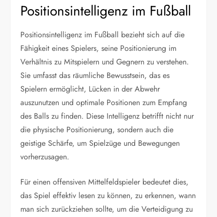
Positionsintelligenz im Fußball
Positionsintelligenz im Fußball bezieht sich auf die
Fähigkeit eines Spielers, seine Positionierung im
Verhältnis zu Mitspielern und Gegnern zu verstehen.
Sie umfasst das räumliche Bewusstsein, das es
Spielern ermöglicht, Lücken in der Abwehr
auszunutzen und optimale Positionen zum Empfang
des Balls zu finden. Diese Intelligenz betrifft nicht nur
die physische Positionierung, sondern auch die
geistige Schärfe, um Spielzüge und Bewegungen
vorherzusagen.
Für einen offensiven Mittelfeldspieler bedeutet dies,
das Spiel effektiv lesen zu können, zu erkennen, wann
man sich zurückziehen sollte, um die Verteidigung zu