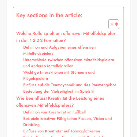
Key sections in the article:
Welche Rolle spielt ein offensiver Mittelfeldspieler
in der 4-2-2-2-Formation?
Definition und Aufgaben eines offensiven
Mittelfeldspielers
Unterschiede zwischen offensiven Mittelfeldspielern
und anderen Mittelfeldrollen
Wichtige Interaktionen mit Stürmern und
Flügelspielern
Einfluss auf die Teamdynamik und das Raumangebot
Bedeutung der Vielseitigkeit im Spielstil
Wie beeinflusst Kreativität die Leistung eines
offensiven Mittelfeldspielers?
Definition von Kreativität im Fußball
Beispiele kreativer Fähigkeiten Passen, Vision und
Dribbling
Einfluss von Kreativität auf Tormöglichkeiten