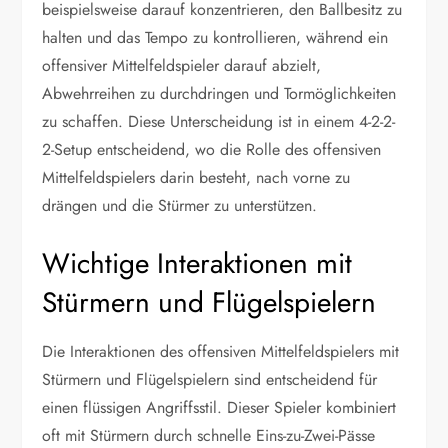
beispielsweise darauf konzentrieren, den Ballbesitz zu
halten und das Tempo zu kontrollieren, während ein
offensiver Mittelfeldspieler darauf abzielt,
Abwehrreihen zu durchdringen und Tormöglichkeiten
zu schaffen. Diese Unterscheidung ist in einem 4-2-2-
2-Setup entscheidend, wo die Rolle des offensiven
Mittelfeldspielers darin besteht, nach vorne zu
drängen und die Stürmer zu unterstützen.
Wichtige Interaktionen mit
Stürmern und Flügelspielern
Die Interaktionen des offensiven Mittelfeldspielers mit
Stürmern und Flügelspielern sind entscheidend für
einen flüssigen Angriffsstil. Dieser Spieler kombiniert
oft mit Stürmern durch schnelle Eins-zu-Zwei-Pässe