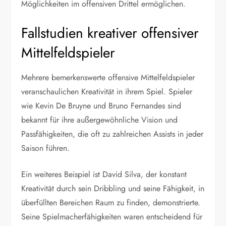
Möglichkeiten im offensiven Drittel ermöglichen.
Fallstudien kreativer offensiver
Mittelfeldspieler
Mehrere bemerkenswerte offensive Mittelfeldspieler
veranschaulichen Kreativität in ihrem Spiel. Spieler
wie Kevin De Bruyne und Bruno Fernandes sind
bekannt für ihre außergewöhnliche Vision und
Passfähigkeiten, die oft zu zahlreichen Assists in jeder
Saison führen.
Ein weiteres Beispiel ist David Silva, der konstant
Kreativität durch sein Dribbling und seine Fähigkeit, in
überfüllten Bereichen Raum zu finden, demonstrierte.
Seine Spielmacherfähigkeiten waren entscheidend für