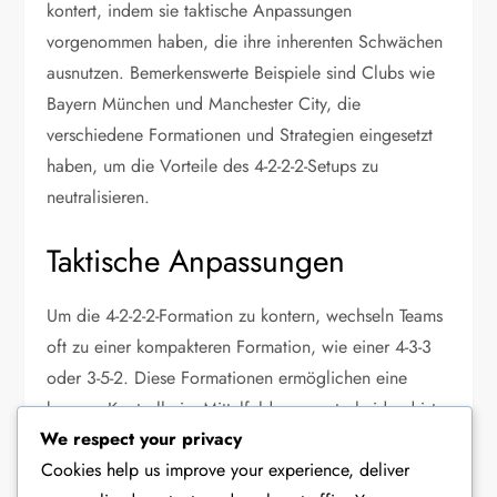
kontert, indem sie taktische Anpassungen
vorgenommen haben, die ihre inherenten Schwächen
ausnutzen. Bemerkenswerte Beispiele sind Clubs wie
Bayern München und Manchester City, die
verschiedene Formationen und Strategien eingesetzt
haben, um die Vorteile des 4-2-2-2-Setups zu
neutralisieren.
Taktische Anpassungen
Um die 4-2-2-2-Formation zu kontern, wechseln Teams
oft zu einer kompakteren Formation, wie einer 4-3-3
oder 3-5-2. Diese Formationen ermöglichen eine
bessere Kontrolle im Mittelfeld, was entscheidend ist,
We respect your privacy
da die 4-2-2-2 stark auf ihre zentralen Spieler für die
Cookies help us improve your experience, deliver
Ballverteilung und Unterstützung angewiesen ist.