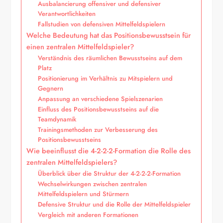
Ausbalancierung offensiver und defensiver
Verantwortlichkeiten
Fallstudien von defensiven Mittelfeldspielern
Welche Bedeutung hat das Positionsbewusstsein für
einen zentralen Mittelfeldspieler?
Verständnis des räumlichen Bewusstseins auf dem
Platz
Positionierung im Verhältnis zu Mitspielern und
Gegnern
Anpassung an verschiedene Spielszenarien
Einfluss des Positionsbewusstseins auf die
Teamdynamik
Trainingsmethoden zur Verbesserung des
Positionsbewusstseins
Wie beeinflusst die 4-2-2-2-Formation die Rolle des
zentralen Mittelfeldspielers?
Überblick über die Struktur der 4-2-2-2-Formation
Wechselwirkungen zwischen zentralen
Mittelfeldspielern und Stürmern
Defensive Struktur und die Rolle der Mittelfeldspieler
Vergleich mit anderen Formationen