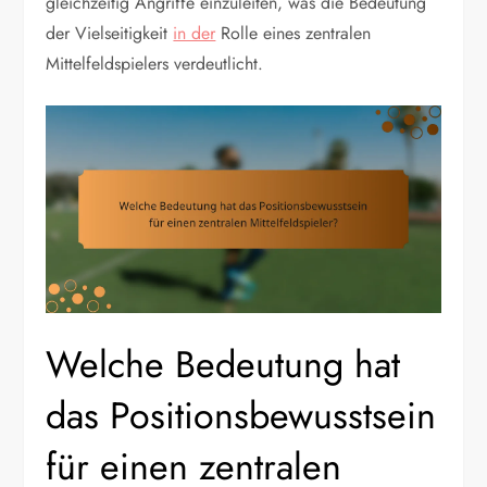
gleichzeitig Angriffe einzuleiten, was die Bedeutung
der Vielseitigkeit
in der
Rolle eines zentralen
Mittelfeldspielers verdeutlicht.
Welche Bedeutung hat
das Positionsbewusstsein
für einen zentralen