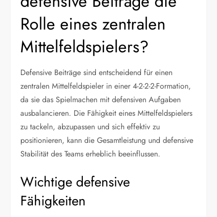
defensive Beiträge die
Rolle eines zentralen
Mittelfeldspielers?
Defensive Beiträge sind entscheidend für einen
zentralen Mittelfeldspieler in einer 4-2-2-2-Formation,
da sie das Spielmachen mit defensiven Aufgaben
ausbalancieren. Die Fähigkeit eines Mittelfeldspielers
zu tackeln, abzupassen und sich effektiv zu
positionieren, kann die Gesamtleistung und defensive
Stabilität des Teams erheblich beeinflussen.
Wichtige defensive
Fähigkeiten