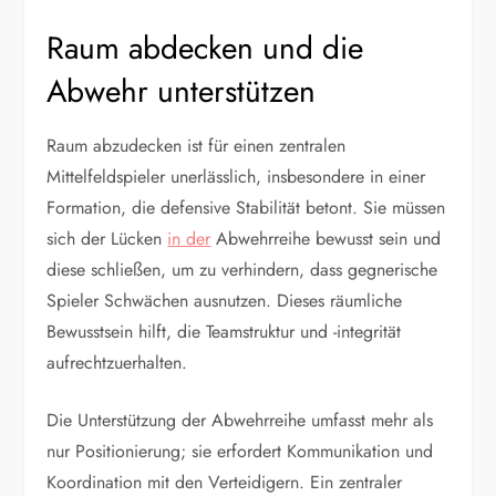
Raum abdecken und die
Abwehr unterstützen
Raum abzudecken ist für einen zentralen
Mittelfeldspieler unerlässlich, insbesondere in einer
Formation, die defensive Stabilität betont. Sie müssen
sich der Lücken
in der
Abwehrreihe bewusst sein und
diese schließen, um zu verhindern, dass gegnerische
Spieler Schwächen ausnutzen. Dieses räumliche
Bewusstsein hilft, die Teamstruktur und -integrität
aufrechtzuerhalten.
Die Unterstützung der Abwehrreihe umfasst mehr als
nur Positionierung; sie erfordert Kommunikation und
Koordination mit den Verteidigern. Ein zentraler