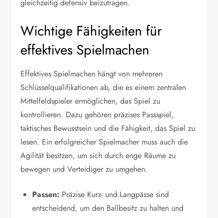
gleichzeitig defensiv beizutragen.
Wichtige Fähigkeiten für
effektives Spielmachen
Effektives Spielmachen hängt von mehreren
Schlüsselqualifikationen ab, die es einem zentralen
Mittelfeldspieler ermöglichen, das Spiel zu
kontrollieren. Dazu gehören präzises Passspiel,
taktisches Bewusstsein und die Fähigkeit, das Spiel zu
lesen. Ein erfolgreicher Spielmacher muss auch die
Agilität besitzen, um sich durch enge Räume zu
bewegen und Verteidiger zu umgehen.
Passen:
Präzise Kurz- und Langpässe sind
entscheidend, um den Ballbesitz zu halten und