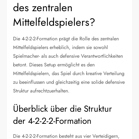
des zentralen
Mittelfeldspielers?
Die 4-2-2-2-Formation prägt die Rolle des zentralen
Mittelfeldspielers erheblich, indem sie sowohl
Spielmacher- als auch defensive Verantwortlichkeiten
betont. Dieses Setup ermöglicht es den
Mittelfeldspielern, das Spiel durch kreative Verteilung
zu beeinflussen und gleichzeitig eine solide defensive
Struktur aufrechtzuerhalten.
Überblick über die Struktur
der 4-2-2-2-Formation
Die 4-2-2-2-Formation besteht aus vier Verteidigern,