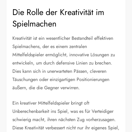
Die Rolle der Kreativität im
Spielmachen
Kreativität ist ein wesentlicher Bestandteil effektiven
Spielmachens, der es einem zentralen
Mittelfeldspieler ermöglicht, innovative Lösungen zu
entwickeln, um durch defensive Linien zu brechen.
Dies kann sich in unerwarteten Pässen, cleveren
Täuschungen oder einzigartigen Positionierungen
äußern, die die Gegner verwirren.
Ein kreativer Mittelfeldspieler bringt oft
Unberechenbarkeit ins Spiel, was es für Verteidiger
schwierig macht, ihren nächsten Zug vorherzusagen.
Diese Kreativität verbessert nicht nur ihr eigenes Spiel,