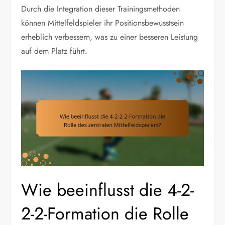
Durch die Integration dieser Trainingsmethoden
können Mittelfeldspieler ihr Positionsbewusstsein
erheblich verbessern, was zu einer besseren Leistung
auf dem Platz führt.
Wie beeinflusst die 4-2-
2-2-Formation die Rolle