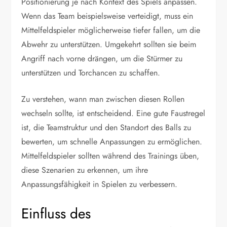
Positionierung je nach Kontext des Spiels anpassen.
Wenn das Team beispielsweise verteidigt, muss ein
Mittelfeldspieler möglicherweise tiefer fallen, um die
Abwehr zu unterstützen. Umgekehrt sollten sie beim
Angriff nach vorne drängen, um die Stürmer zu
unterstützen und Torchancen zu schaffen.
Zu verstehen, wann man zwischen diesen Rollen
wechseln sollte, ist entscheidend. Eine gute Faustregel
ist, die Teamstruktur und den Standort des Balls zu
bewerten, um schnelle Anpassungen zu ermöglichen.
Mittelfeldspieler sollten während des Trainings üben,
diese Szenarien zu erkennen, um ihre
Anpassungsfähigkeit in Spielen zu verbessern.
Einfluss des