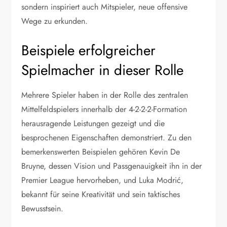
sondern inspiriert auch Mitspieler, neue offensive
Wege zu erkunden.
Beispiele erfolgreicher
Spielmacher in dieser Rolle
Mehrere Spieler haben in der Rolle des zentralen
Mittelfeldspielers innerhalb der 4-2-2-2-Formation
herausragende Leistungen gezeigt und die
besprochenen Eigenschaften demonstriert. Zu den
bemerkenswerten Beispielen gehören Kevin De
Bruyne, dessen Vision und Passgenauigkeit ihn in der
Premier League hervorheben, und Luka Modrić,
bekannt für seine Kreativität und sein taktisches
Bewusstsein.